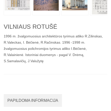
VILNIAUS ROTUŠĖ
1996 m. žvalgomuosius architektūros tyrimus atliko R.Zilinskas,
R.Valeckas, I. Bėčienė, R.Račinskas. 1996 -1998 m.
žvalgomuosius polichromijos tyrimus atliko I.Bėčienė,
R.Valainienė. Istoriniai duomenys - pagal V. Drėmą,
S.Samalavičių, J.Valužytę
PAPILDOMA INFORMACIJA