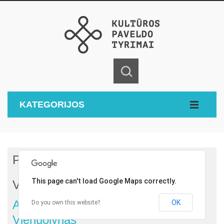
KATEGORIJOS
Pagrindinis
Objektai
This page can't load Google Maps correctly.
Vienuolynai
Aukštadvario Dominikonų
OK
Do you own this website?
Vienuolynas