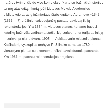
natūros tyrimų išleido viso komplekso (kartu su bažnyčia) istorijos
tyrimų ataskaitą, į kurią įdėti Lietuvos Mokslų Akademijos
bibliotekoje atrastų inžinieriaus štabskapitono Abramovo ~1843 m.
(1866 m.?) brėžinių, vaizduojančių pastatų pavidalą iki jų
rekonstrukcijos. Yra 1854 m. vietovės planas, kuriame buvusi
katalikų bažnyčia vadinama stačiatikių cerkve, o teritorija aplink ją
– cerkvei priskirtu dvaru, 1905 m. Aukštadvario miestelio planas.
Kaišiadorių vyskupijos archyve R. Zilinsko surastas 1780 m.
vienuolyno planas su aksonometriškai pavaizduotais pastatais.
Yra 1961 m. pastatų rekonstrukcijos projektas.