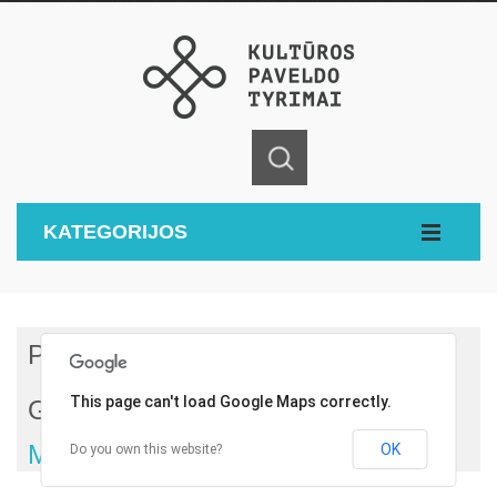
KATEGORIJOS
Pagrindinis
Objektai
This page can't load Google Maps correctly.
Gyvenamieji Namai
M. Daukšos G. 8, Butas
OK
Do you own this website?