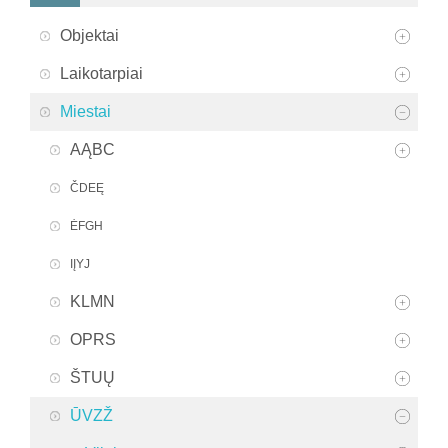
Objektai
Laikotarpiai
Miestai
AĄBC
ČDEĘ
ĖFGH
IĮYJ
KLMN
OPRS
ŠTUŲ
ŪVZŽ